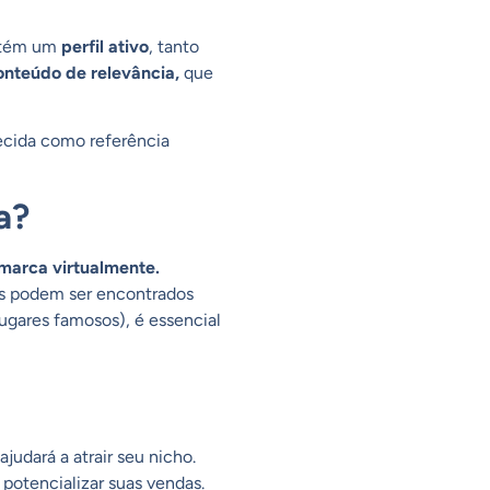
antém um
perfil ativo
, tanto
onteúdo de relevância,
que
ecida como referência
a?
 marca virtualmente.
os podem ser encontrados
gares famosos), é essencial
judará a atrair seu nicho.
 potencializar suas vendas.