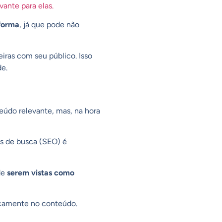
vante para elas.
forma
, já que pode não
ras com seu público. Isso
de.
eúdo relevante, mas, na hora
 de busca (SEO)
é
de
serem vistas como
gicamente no conteúdo.