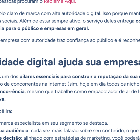
 pessoas procuram o
Reclame Aqui
.
o claro de marca com alta autoridade digital. Isso porque m
 sociais. Além de estar sempre ativo, o serviço deles entrega
c
cia para o público e empresas em geral.
mpresa com autoridade traz confiança ao público e é reconh
dade digital ajuda sua empres
as um dos
pilares essenciais para construir a reputação da sua
 de concorrentes na internet (sim, hoje em dia todos os nich
oncorrência
, mesmo que trabalhe como empacotador de ar de lu
va.
ê irá:
marca especialista em seu segmento se destaca.
sua audiência
: cada vez mais falarão sobre seu conteúdo, o que a
e decisão
: alinhado com estratégias de marketing, você poderá