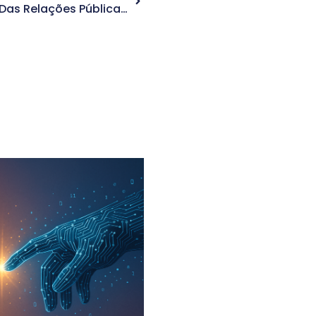
Saiba Tudo Sobre O Futuro Das Relações Públicas E As Tendências Para Se Manter Atualizado