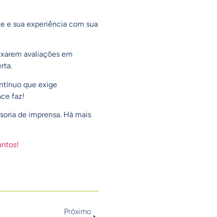
te e sua experiência com sua
eixarem avaliações em
rta.
ntínuo que exige
ace faz!
soria de imprensa
. Há mais
untos!
Próximo