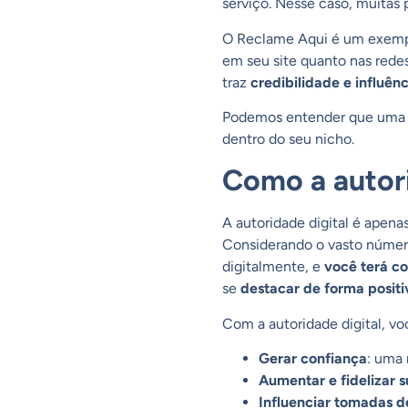
serviço. Nesse caso, muitas
O Reclame Aqui é um exempl
em seu site quanto nas redes
traz
credibilidade e influên
Podemos entender que uma e
dentro do seu nicho.
Como a autori
A autoridade digital é apen
Considerando o vasto número
digitalmente, e
você terá c
se
destacar de forma positi
Com a autoridade digital, voc
Gerar confiança
: uma 
Aumentar e fidelizar 
Influenciar tomadas d