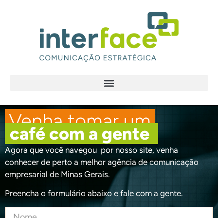
Fale conosco
.
Venha tomar um
.
.
café com a gente
.
Agora que você navegou por nosso site, venha
conhecer de perto a melhor agência de comunicação
empresarial de Minas Gerais.
Preencha o formulário abaixo e fale com a gente.