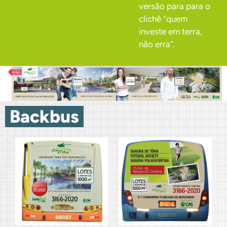
versão para para o
clichê “quem
investe em terra,
não erra”.
.
Backbus
.