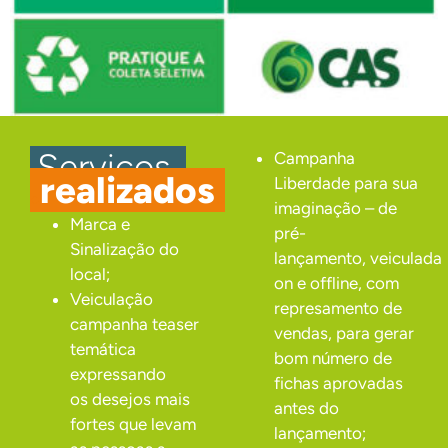
.
Serviços
.
Campanha
.
realizados
.
Liberdade para sua
imaginação – de
Marca e
pré-
Sinalização do
lançamento, veiculada
local;
on e offline, com
Veiculação
represamento de
campanha teaser
vendas, para gerar
temática
bom número de
expressando
fichas aprovadas
os desejos mais
antes do
fortes que levam
lançamento;