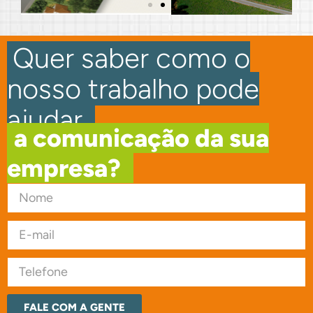
.
Quer saber como o
nosso trabalho pode
ajudar
.
.
a comunicação da sua
empresa?
.
FALE COM A GENTE