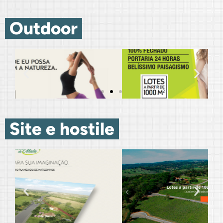
.
Outdoor
.
.
Site e hostile
.