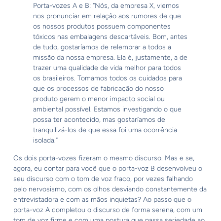
Porta-vozes A e B: “Nós, da empresa X, viemos
nos pronunciar em relação aos rumores de que
os nossos produtos possuem componentes
tóxicos nas embalagens descartáveis. Bom, antes
de tudo, gostaríamos de relembrar a todos a
missão da nossa empresa. Ela é, justamente, a de
trazer uma qualidade de vida melhor para todos
os brasileiros. Tomamos todos os cuidados para
que os processos de fabricação do nosso
produto gerem o menor impacto social ou
ambiental possível. Estamos investigando o que
possa ter acontecido, mas gostaríamos de
tranquilizá-los de que essa foi uma ocorrência
isolada.”
Os dois porta-vozes fizeram o mesmo discurso. Mas e se,
agora, eu contar para você que o porta-voz B desenvolveu o
seu discurso com o tom de voz fraco, por vezes falhando
pelo nervosismo, com os olhos desviando constantemente da
entrevistadora e com as mãos inquietas? Ao passo que o
porta-voz A completou o discurso de forma serena, com um
tom de voz firme e com uma postura que passa seriedade ao