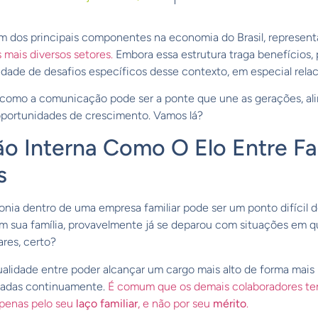
um dos principais componentes na economia do Brasil, represe
 mais diversos setores.
Embora essa estrutura traga benefícios, 
ade de desafios específicos desse contexto, em especial rela
r como a comunicação pode ser a ponte que une as gerações, ali
oportunidades de crescimento. Vamos lá?
 Interna Como O Elo Entre Fam
s
onia dentro de uma empresa familiar pode ser um ponto difícil 
 sua família, provavelmente já se deparou com situações em q
res, certo?
ualidade entre poder alcançar um cargo mais alto de forma mai
onadas continuamente.
É comum que os demais colaboradores te
apenas pelo seu
laço familiar
, e não por seu
mérito
.