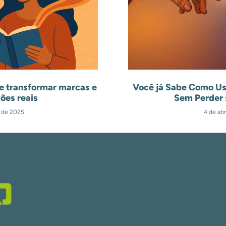
e transformar marcas e
Você já Sabe Como Us
ões reais
Sem Perder 
l de 2025
4 de abr