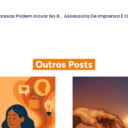
Descubra Como As Empresas Podem Inovar No Relacionamento Com O Cliente
.
Outros Posts
.