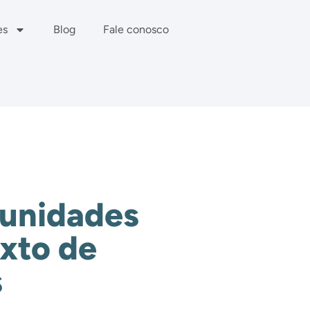
es
Blog
Fale conosco
tunidades
xto de
s