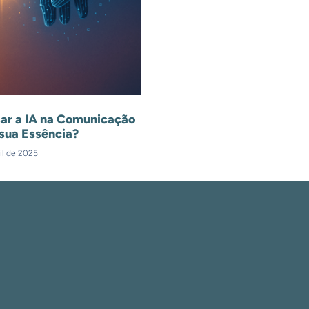
ar a IA na Comunicação
sua Essência?
il de 2025