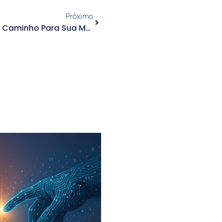
Próximo
Assessoria De Imprensa É O Caminho Para Sua Marca Ser Reconhecida E Crescer Em 2025