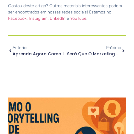
Gostou deste artigo? Outros materiais interessantes podem
ser encontrados em nossas redes sociais! Estamos no
Facebook
,
Instagram
,
LinkedIn
e
YouTube
.
Anterior
Próximo
Aprenda Agora Como Identificar O Diferencial Competitivo Do Seu Negócio
Será Que O Marketing Boca A Boca Ainda Funciona?
.
Outros Posts
.