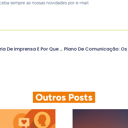
ceba sempre as nossas novidades por e-mail.
Afinal, O Que É Assessoria De Imprensa E Por Que Você Deve Contratar?
.
Outros Posts
.