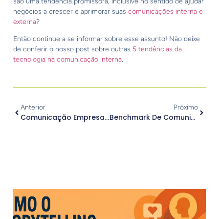
são uma tendência promissora, inclusive no sentido de ajudar
negócios a crescer e aprimorar suas
comunicações interna e
externa
?
Então continue a se informar sobre esse assunto! Não deixe
de conferir o nosso post sobre outras
5 tendências da
tecnologia na comunicação interna
.
Anterior
Próximo
Comunicação Empresarial: 5 Elementos Para Torná-La Mais Efetiva
Benchmark De Comunicação Em Crise: Conheça 4 Cases De Sucesso
.
Outros Posts
.