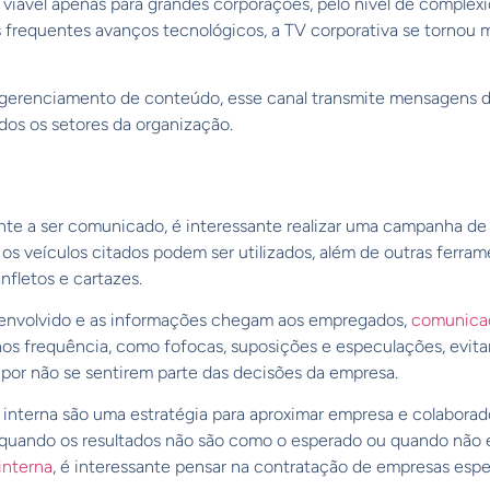
 viável apenas para grandes corporações, pelo nível de complex
 frequentes avanços tecnológicos, a TV corporativa se tornou ma
 gerenciamento de conteúdo, esse canal transmite mensagens d
dos os setores da organização.
te a ser comunicado, é interessante realizar uma campanha d
 os veículos citados podem ser utilizados, além de outras ferra
nfletos e cartazes.
envolvido e as informações chegam aos empregados,
comunicaç
 frequência, como fofocas, suposições e especulações, evita
por não se sentirem parte das decisões da empresa.
nterna são uma estratégia para aproximar empresa e colaborado
so, quando os resultados não são como o esperado ou quando não
interna
, é interessante pensar na contratação de empresas es