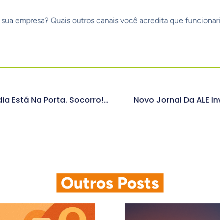
m sua empresa? Quais outros canais você acredita que funciona
Gestão De Crises: A Mídia Está Na Porta. Socorro! O Que Devo Fazer?
Novo Jornal Da ALE In
.
Outros Posts
.