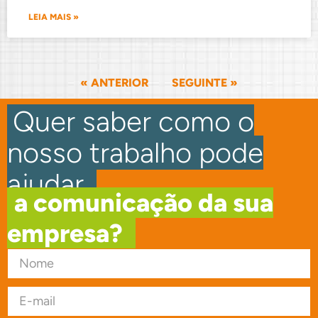
LEIA MAIS »
« ANTERIOR
SEGUINTE »
.
Quer saber como o
nosso trabalho pode
ajudar
.
.
a comunicação da sua
empresa?
.