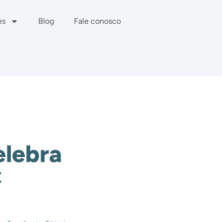
es
Blog
Fale conosco
elebra
C