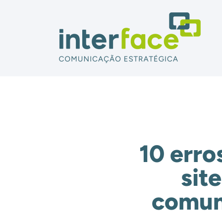
10 erro
sit
comun