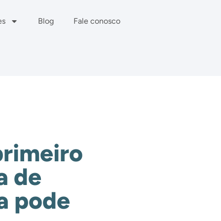
es
Blog
Fale conosco
primeiro
a de
a pode