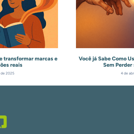
e transformar marcas e
Você já Sabe Como Us
ões reais
Sem Perder 
l de 2025
4 de abr