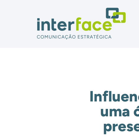
Influen
uma ó
pres