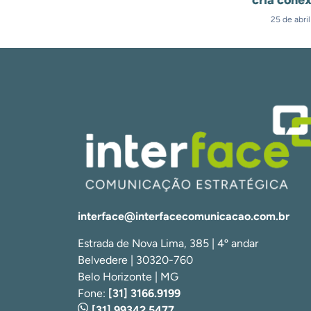
25 de abri
interface@interfacecomunicacao.com.br
Estrada de Nova Lima, 385 | 4º andar
Belvedere | 30320-760
Belo Horizonte | MG
Fone:
[31] 3166.9199
[31] 99342.5477