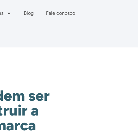
es
Blog
Fale conosco
odem ser
ruir a
marca