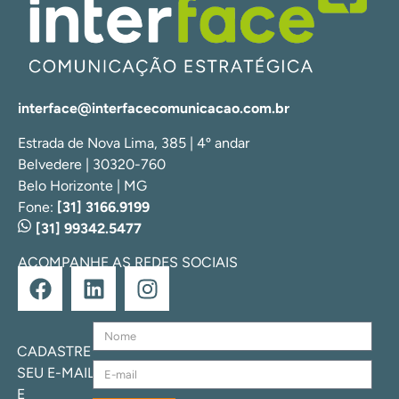
interface@interfacecomunicacao.com.br
Estrada de Nova Lima, 385 | 4º andar
Belvedere | 30320-760
Belo Horizonte | MG
Fone:
[31] 3166.9199
[31] 99342.5477
ACOMPANHE AS REDES SOCIAIS
CADASTRE
SEU E-MAIL
E