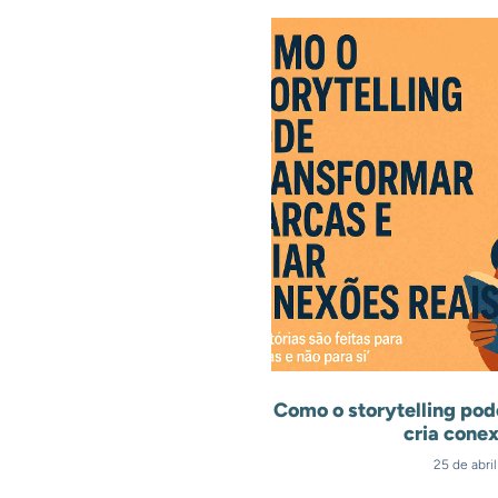
Como o storytelling pod
cria conex
25 de abri