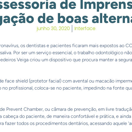
sessoria de Impren
gação de boas altern
junho 30, 2020
Interface
navírus, os dentistas e pacientes ficaram mais expostos ao CO
aliva. Por ser um serviço essencial, o trabalho odontológico nã
edeiros Veiga criou um dispositivo que procura manter a segura
de face shield (protetor facial) com avental ou macacão imperme
vo no profissional, coloca-se no paciente, impedindo na fonte q
de Prevent Chamber, ou câmara de prevenção, em livre traduç
 a cabeça do paciente, de maneira confortável e prática, e ainda
ara fazer todos os procedimentos dentários, acessando aquele ‘a