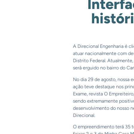
Interf
histór
A Direcional Engenharia é c
atuar nacionalmente com dest
Distrito Federal. Atualmente
será erguido no bairro do Ca
No dia 29 de agosto, nossa 
ação teve destaque nos princ
Exame, revista O Empreiteiro,
sendo extremamente positivo.
desenvolvimento do nosso n
Direcional.
O empreendimento terá 35 to
faixas 2 e 3 do Minha Casa 