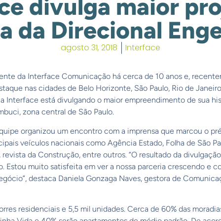
ace divulga maior pro
ia da Direcional Eng
agosto 31, 2018
Interface
liente da Interface Comunicação há cerca de 10 anos e, recente
aque nas cidades de Belo Horizonte, São Paulo, Rio de Janeiro
, a Interface está divulgando o maior empreendimento de sua hist
mbuci, zona central de São Paulo.
equipe organizou um encontro com a imprensa que marcou o pré
ipais veículos nacionais como Agência Estado, Folha de São Paul
 revista da Construção, entre outros. “O resultado da divulgação
 Estou muito satisfeita em ver a nossa parceria crescendo e co
egócio”, destaca Daniela Gonzaga Naves, gestora de Comunica
rres residenciais e 5,5 mil unidades. Cerca de 60% das moradi
Minha Vida e 40% serão apartamentos de médio padrão. De acord