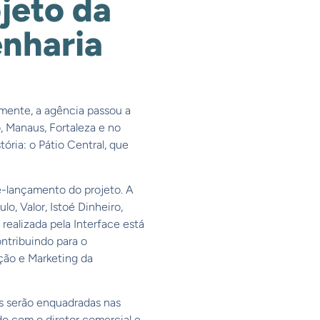
jeto da
enharia
mente, a agência passou a
, Manaus, Fortaleza e no
ória: o Pátio Central, que
-lançamento do projeto. A
o, Valor, Istoé Dinheiro,
 realizada pela Interface está
ntribuindo para o
ção e Marketing da
as serão enquadradas nas
o com o diretor comercial e