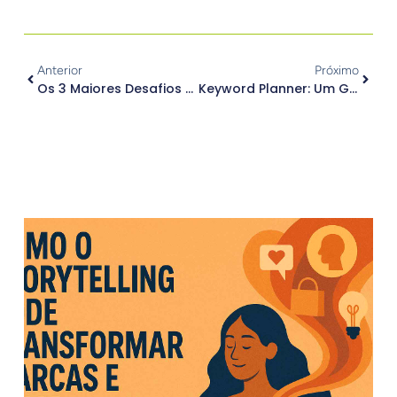
Anterior
Próximo
Os 3 Maiores Desafios Da Comunicação Empresarial E Como Vencê-Los
Keyword Planner: Um Guia Para Otimizar O Rankeamento Do Seu Site
.
Outros Posts
.