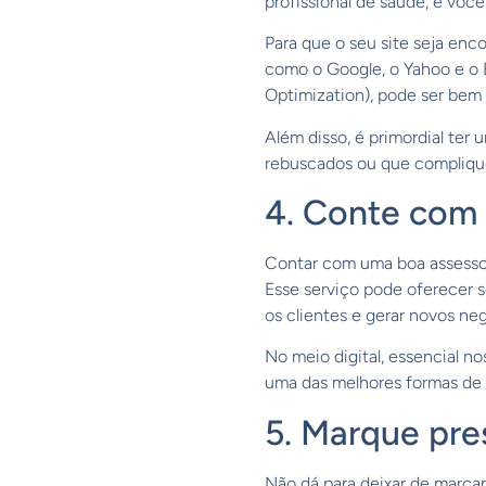
profissional de saúde, e você
Para que o seu site seja enc
como o Google, o Yahoo e o B
Optimization), pode ser bem 
Além disso, é primordial ter
rebuscados ou que complique
4. Conte com 
Contar com uma boa assessori
Esse serviço pode oferecer s
os clientes e gerar novos n
No meio digital, essencial n
uma das melhores formas de 
5. Marque pre
Não dá para deixar de marca