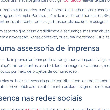
 pode usar a sua página para divulgar
conteúdo
relevante para o
ontrado pelos usuários, porém, é preciso estar bem posicionad
ing, por exemplo. Por isso, além de investir em técnicas de S
interessante contar com a ajuda especializada de um designer.
 um aspecto que passe credibilidade e segurança, mas sem abusa
m a navegação. Nesse contexto, criar uma identidade visual 
uma assessoria de imprensa
a de imprensa também pode ser de grande valia para divulgar su
oluções interessantes para fortalecer a imagem profissional, m
egócios por meio de projetos de comunicação.
os dias de hoje, a assessoria pode contribuir com o gerenciamen
atrair novo público em praticamente qualquer segmento do me
sença nas redes sociais
r presença nas
redes sociais
! Pessoas de todas as idades utiliza