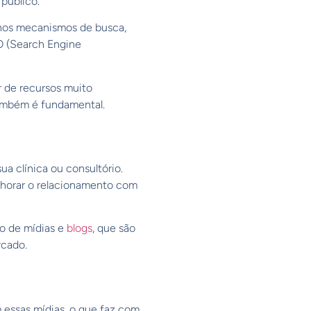
 público.
o nos mecanismos de busca,
EO (Search Engine
r de recursos muito
também é fundamental.
a clínica ou consultório.
elhorar o relacionamento com
to de mídias e
blogs
, que são
rcado.
m essas mídias, o que faz com