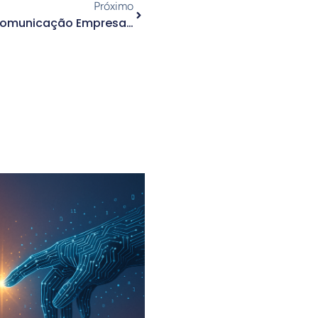
Próximo
Os 3 Maiores Desafios Da Comunicação Empresarial E Como Vencê-Los