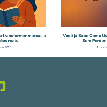
e transformar marcas e
Você já Sabe Como Us
ões reais
Sem Perder 
l de 2025
4 de abr