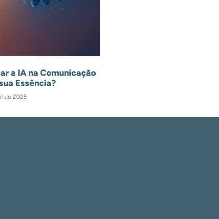
ar a IA na Comunicação
sua Essência?
il de 2025