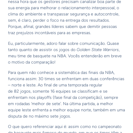
nessa hora que os gestores precisam canalizar boa parte de
sua energia para melhorar o relacionamento interpessoal, o
clima do ambiente e transpassar segurança e autocontrole,
sem, é claro, perder o foco na entrega dos resultados.
Porque, afinal, grandes líderes sabem que demitir pessoas
traz prejuízos incontáveis para as empresas.
Eu, particularmente, adoro falar sobre comunicação. Quase
tanto quanto de assistir os jogos do
Golden State Warriors
,
meu time de basquete na NBA. Vocês entenderão em breve
o motivo da comparação!
Para quem não conhece a sistemática das finais da NBA,
funciona assim: 30 times se enfrentam em duas conferências
– norte e leste. Ao final de uma temporada regular
de 82 jogos, somente 16 equipes se classificam e se
enfrentam nos playoffs (fase final da competição), sempre
em rodadas ‘melhor de sete’. Na última partida, a melhor
equipe leste enfrenta a melhor equipe norte, também em uma
disputa de no máximo sete jogos.
O que quero referenciar aqui é: assim como no campeonato
de basquete mais famoso do mundo, em que os times têm a